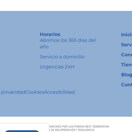
Horarios
Inic
Abrimos los 365 días del
Serv
año
Con
Servicio a domicilio
Tie
Urgencias 24H
Blo
Con
e privacidad
Cookies
Accesibilidad