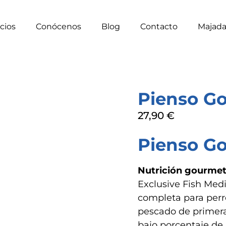
cios
Conócenos
Blog
Contacto
Majad
Pienso Go
27,90
€
Pienso Go
Nutrición gourmet 
Exclusive Fish Med
completa para perr
pescado de primera
bajo porcentaje de 