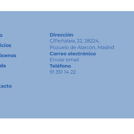
Dirección
io
C/Peñalara, 22, 28224,
icios
Pozuelo de Alarcón, Madrid
Correo electrónico
ócenos
Enviar email
nda
Teléfono
91 351 14 22
g
tacto