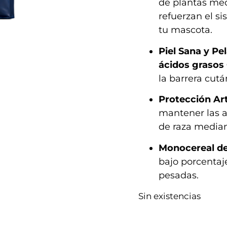
de plantas med
refuerzan el si
tu mascota.
Piel Sana y Pel
ácidos graso
la barrera cutá
Protección Art
mantener las ar
de raza media
Monocereal de 
bajo porcentaj
pesadas.
Sin existencias