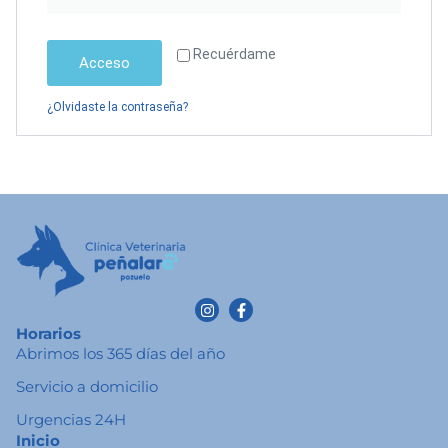
Recuérdame
Acceso
¿Olvidaste la contraseña?
Horarios
Abrimos los 365 días del año
Servicio a domicilio
Urgencias 24H
Inicio