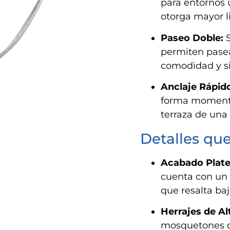
para entornos u
otorga mayor l
Paseo Doble:
S
permiten pasea
comodidad y si
Anclaje Rápid
forma momentá
terraza de una
Detalles que
Acabado Plate
cuenta con un 
que resalta bajo
Herrajes de Al
mosquetones de