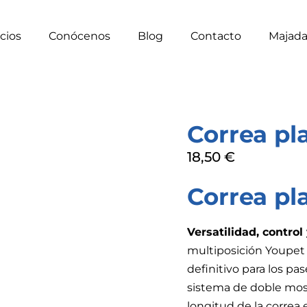
cios
Conócenos
Blog
Contacto
Majad
Correa pl
18,50
€
Correa pl
Versatilidad, control
multiposición Youpet
definitivo para los pa
sistema de doble mosq
longitud de la corre