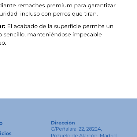
diante remaches premium para garantizar
ridad, incluso con perros que tiran.
r:
El acabado de la superficie permite un
 sencillo, manteniéndose impecable
eo.
Dirección
io
C/Peñalara, 22, 28224,
icios
Pozuelo de Alarcón, Madrid