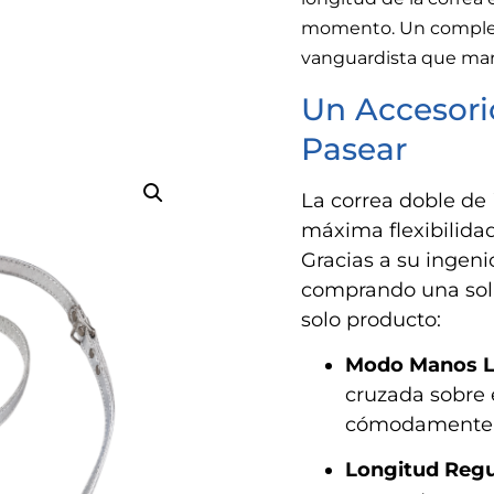
momento. Un compleme
vanguardista que marc
Un Accesori
Pasear
La correa doble de
máxima flexibilida
Gracias a su ingen
comprando una sola
solo producto:
Modo Manos Li
cruzada sobre e
cómodamente c
Longitud Regu