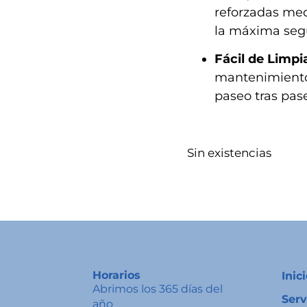
reforzadas me
la máxima segu
Fácil de Limpia
mantenimiento
paseo tras pas
Sin existencias
Horarios
Inic
Abrimos los 365 días del
Serv
año